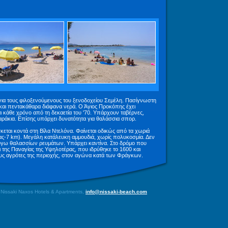
για τους φιλοξενούμενους του ξενοδοχείου Σεμέλη. Πασίγνωστη
αι πεντακάθαρα διάφανα νερά. Ο Άγιος Προκόπης έχει
 κάθε χρόνο από τη δεκαετία του '70. Υπάρχουν ταβέρνες,
παράκια. Επίσης υπάρχει δυνατότητα για θαλάσσια σπορ.
σκεται κοντά στη Βίλα Ντελόνα. Φαίνεται οδικώς από τα χωριά
ας-7 km). Μεγάλη κατάλευκη αμμουδιά, χωρίς πολυκοσμία. Δεν
λόγω θαλασσίων ρευμάτων. Υπάρχει καντίνα. Στο δρόμο που
ι της Παναγίας της Υψηλοτέρας, που ιδρύθηκε το 1600 και
ους αγρότες της περιοχής, στον αγώνα κατά των Φράγκων.
 Nissaki Naxos Hotels & Apartments,
info@nissaki-beach.com