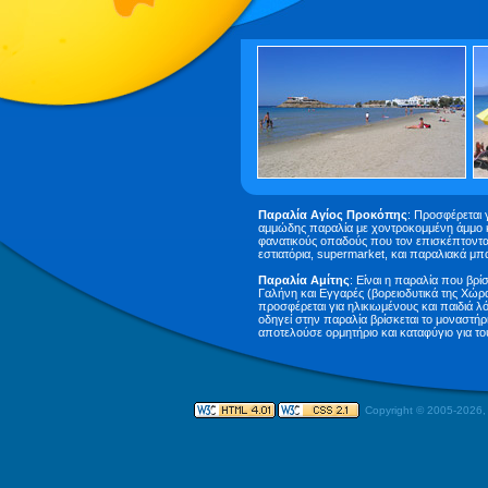
Παραλία Αγίος Προκόπης
: Προσφέρεται 
αμμώδης παραλία με χοντροκομμένη άμμο κ
φανατικούς οπαδούς που τον επισκέπτονται
εστιατόρια, supermarket, και παραλιακά μ
Παραλία Αμίτης
: Είναι η παραλία που βρί
Γαλήνη και Εγγαρές (βορειοδυτικά της Χώρ
προσφέρεται για ηλικιωμένους και παιδιά 
οδηγεί στην παραλία βρίσκεται το μοναστήρ
αποτελούσε ορμητήριο και καταφύγιο για τ
Copyright © 2005-
2026,