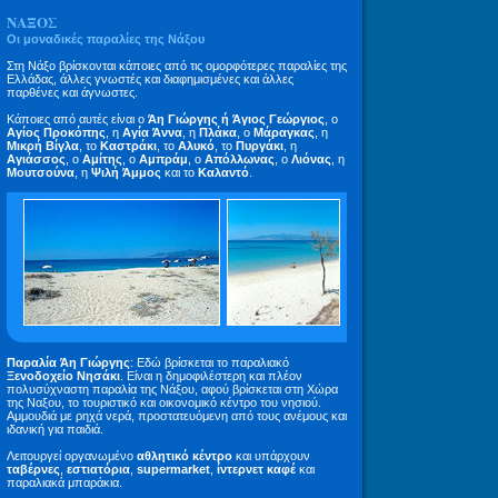
ΝΑΞΟΣ
Οι μοναδικές παραλίες της Νάξου
Στη Νάξο βρίσκονται κάποιες από τις ομορφότερες παραλίες της
Ελλάδας, άλλες γνωστές και διαφημισμένες και άλλες
παρθένες και άγνωστες.
Κάποιες από αυτές είναι ο
Άη Γιώργης ή Άγιος Γεώργιος
, ο
Αγίος Προκόπης
, η
Αγία Άννα
, η
Πλάκα
, ο
Μάραγκας
, η
Μικρή Βίγλα
, το
Καστράκι
, το
Αλυκό
, το
Πυργάκι
, η
Αγιάσσος
, ο
Αμίτης
, ο
Αμπράμ
, ο
Απόλλωνας
, ο
Λιόνας
, η
Μουτσούνα
, η
Ψιλή Άμμος
και το
Καλαντό
.
Παραλία Άη Γιώργης
: Εδώ βρίσκεται το παραλιακό
Ξενοδοχείο Νησάκι
. Eίναι η δημοφιλέστερη και πλέον
πολυσύχναστη παραλία της Νάξου, αφού βρίσκεται στη Χώρα
της Ναξου, το τουριστικό και οικονομικό κέντρο του νησιού.
Αμμουδιά με ρηχά νερά, προστατευόμενη από τους ανέμους και
ιδανική για παιδιά.
Λειτουργεί οργανωμένο
αθλητικό κέντρο
και υπάρχουν
ταβέρνες
,
εστιατόρια
,
supermarket
,
ίντερνετ καφέ
και
παραλιακά μπαράκια.