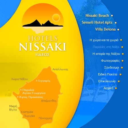
Η χώρα και τα χωριά
Παραλίες στη Νάξο
Η ιστορία της Νάξου
Φωτογραφίες
Σύνδεσμοι
Ειδικά Πακέτα
Επικοινωνία
Αρχική