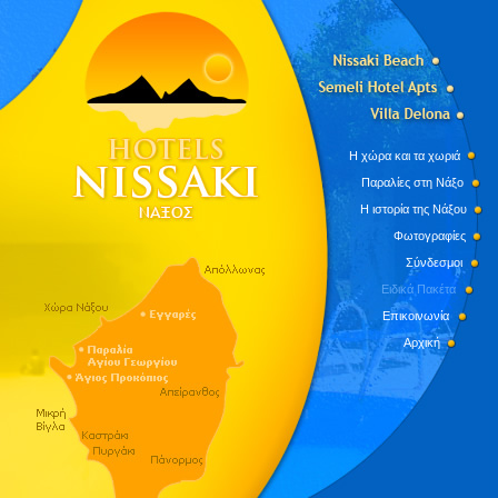
Η χώρα και τα χωριά
Παραλίες στη Νάξο
Η ιστορία της Νάξου
Φωτογραφίες
Σύνδεσμοι
Ειδικά Πακέτα
Επικοινωνία
Αρχική