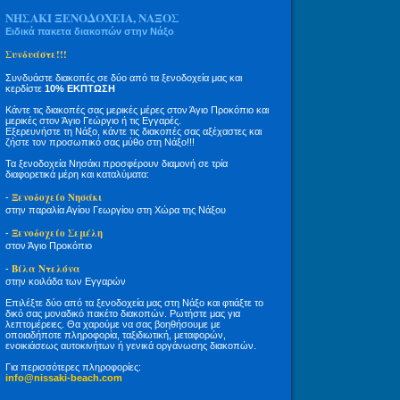
ΝΗΣΑΚΙ ΞΕΝΟΔΟΧΕΙΑ, ΝΑΞΟΣ
Ειδικά πακετα διακοπών στην Νάξο
Συνδυάστε!!!
Συνδυάστε διακοπές σε δύο από τα ξενοδοχεία μας και
κερδίστε
10% ΕΚΠΤΩΣΗ
Κάντε τις διακοπές σας μερικές μέρες στον Άγιο Προκόπιο και
μερικές στον Άγιο Γεώργιο ή τις Εγγαρές.
Εξερευνήστε τη Νάξο, κάντε τις διακοπές σας αξέχαστες και
ζήστε τον προσωπικό σας μύθο στη Νάξο!!!
Τα ξενοδοχεία Νησάκι προσφέρουν διαμονή σε τρία
διαφορετικά μέρη και καταλύματα:
Ξενοδοχείο Νησάκι
-
στην παραλία Αγίου Γεωργίου στη Χώρα της Νάξου
Ξενοδοχείο Σεμέλη
-
στον Άγιο Προκόπιο
Βίλα Ντελόνα
-
στην κοιλάδα των Εγγαρών
Επιλέξτε δύο από τα ξενοδοχεία μας στη Νάξο και φτιάξτε το
δικό σας μοναδικό πακέτο διακοπών. Ρωτήστε μας για
λεπτομέρειες. Θα χαρούμε να σας βοηθήσουμε με
οποιαδήποτε πληροφορία, ταξιδιωτική, μεταφορών,
ενοικιάσεως αυτοκινήτων ή γενικά οργάνωσης διακοπών.
Για περισσότερες πληροφορίες:
info@nissaki-beach.com