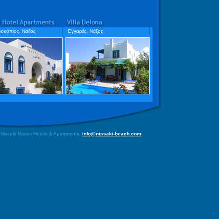
ροκόπιος, Νάξος
Εγγαρές, Νάξος
 Nissaki Naxos Hotels & Apartments,
info@nissaki-beach.com