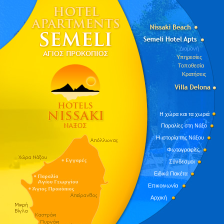
Διαμονή
Υπηρεσίες
Τοποθεσία
Κρατήσεις
Η χώρα και τα χωριά
Παραλίες στη Νάξο
Η ιστορία της Νάξου
Φωτογραφίες
Σύνδεσμοι
Ειδικά Πακέτα
Επικοινωνία
Αρχική